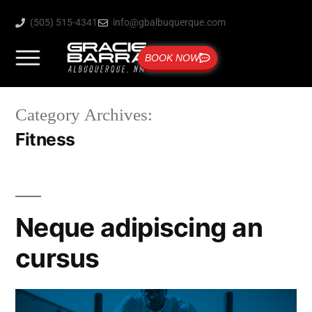
(505) 515-4341
info@gbalbuquerque.com
BOOK NOW
Category Archives:
Fitness
Neque adipiscing an
cursus