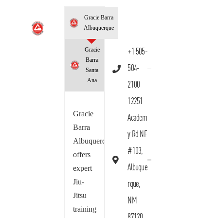
Gracie Barra
Albuquerque
Gracie
+1 505-
Barra
504-
Santa
Ana
2100
12251
Gracie
Academ
Barra
y Rd NE
Albuquerque
#103,
offers
Albuque
expert
Jiu-
rque,
Jitsu
NM
training
87120