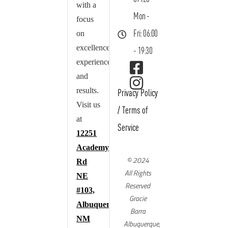
with a
Mon -
focus
on
Fri: 06:00
excellence,
- 19:30
experience,
and
results.
Privacy Policy
Visit us
/
Terms of
at
Service
12251
Academy
© 2024
Rd
All Rights
NE
Reserved
#103,
Gracie
Albuquerque,
Barra
NM
Albuquerque,