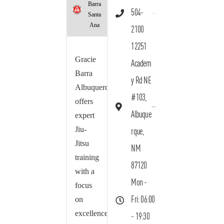
Barra
504-
Santa
Ana
2100
12251
Gracie
Academ
Barra
y Rd NE
Albuquerque
#103,
offers
Albuque
expert
Jiu-
rque,
Jitsu
NM
training
87120
with a
Mon -
focus
on
Fri: 06:00
excellence,
- 19:30