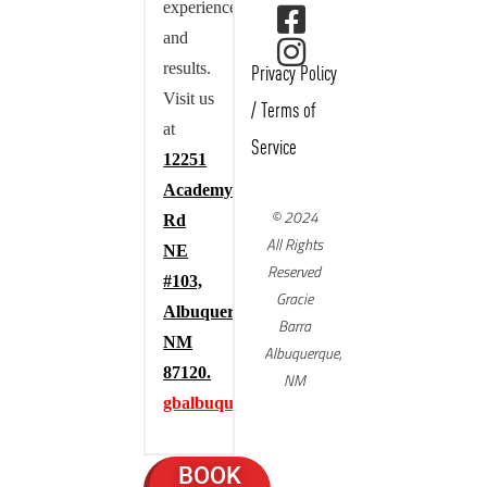
experience,
and
results.
Privacy Policy
Visit us
/
Terms of
at
Service
12251
Academy
© 2024
Rd
All Rights
NE
Reserved
#103,
Gracie
Albuquerque,
Barra
NM
Albuquerque,
87120.
NM
gbalbuquerque.com
BOOK